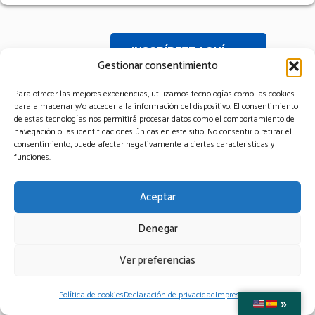
INSCRÍBETE AQUÍ
Gestionar consentimiento
Para ofrecer las mejores experiencias, utilizamos tecnologías como las cookies
para almacenar y/o acceder a la información del dispositivo. El consentimiento
de estas tecnologías nos permitirá procesar datos como el comportamiento de
Política de Privacidad
|
Aviso Legal
|
Política de
navegación o las identificaciones únicas en este sitio. No consentir o retirar el
consentimiento, puede afectar negativamente a ciertas características y
Cookies
|
Contacto
funciones.
XXII CONGRESO DE LA SEF
Aceptar
Denegar
Ver preferencias
Política de cookies
Declaración de privacidad
Impressum
»