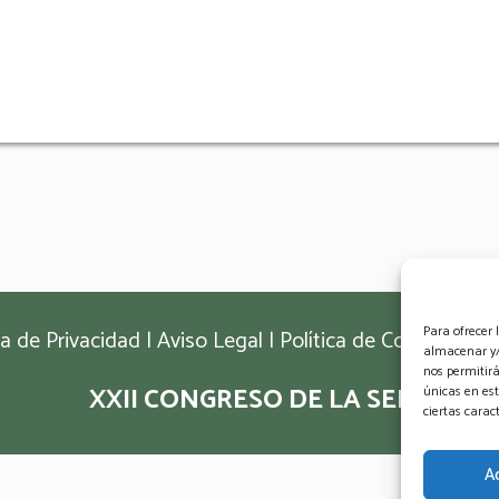
Para ofrecer 
ca de Privacidad
|
Aviso Legal
|
Política de Cookies
|
Co
almacenar y/o
nos permitir
XXII CONGRESO DE LA SEF
únicas en est
ciertas caract
A